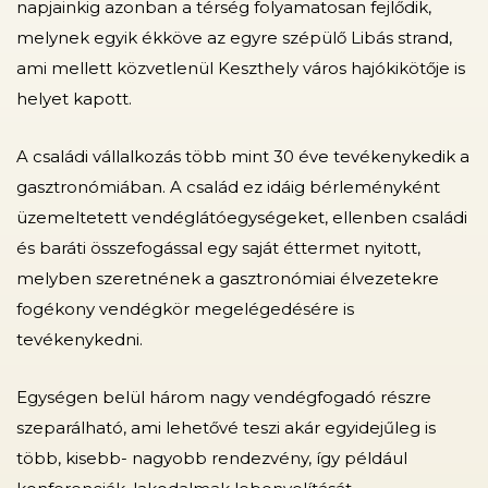
napjainkig azonban a térség folyamatosan fejlődik,
melynek egyik ékköve az egyre szépülő Libás strand,
ami mellett közvetlenül Keszthely város hajókikötője is
helyet kapott.
A családi vállalkozás több mint 30 éve tevékenykedik a
gasztronómiában. A család ez idáig bérleményként
üzemeltetett vendéglátóegységeket, ellenben családi
és baráti összefogással egy saját éttermet nyitott,
melyben szeretnének a gasztronómiai élvezetekre
fogékony vendégkör megelégedésére is
tevékenykedni.
Egységen belül három nagy vendégfogadó részre
szeparálható, ami lehetővé teszi akár egyidejűleg is
több, kisebb- nagyobb rendezvény, így például