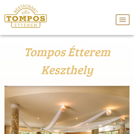
Tompos Étterem
Keszthely