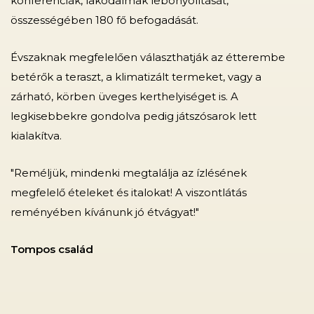
konferenciák, lakodalmak lebonyolítását,
összességében 180 fő befogadását.
Évszaknak megfelelően választhatják az étterembe
betérők a teraszt, a klimatizált termeket, vagy a
zárható, körben üveges kerthelyiséget is. A
legkisebbekre gondolva pedig játszósarok lett
kialakítva.
"Reméljük, mindenki megtalálja az ízlésének
megfelelő ételeket és italokat! A viszontlátás
reményében kívánunk jó étvágyat!"
Tompos család