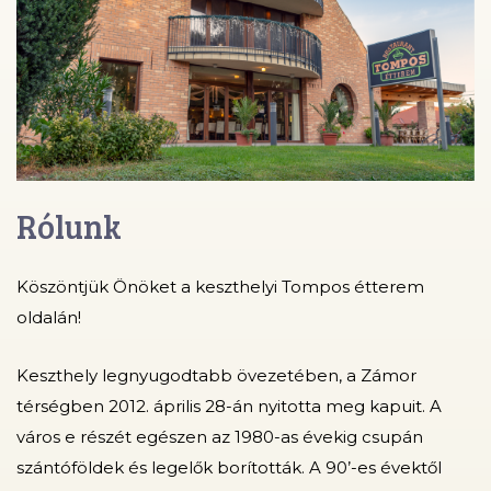
Rólunk
Köszöntjük Önöket a keszthelyi Tompos étterem
oldalán!
Keszthely legnyugodtabb övezetében, a Zámor
térségben 2012. április 28-án nyitotta meg kapuit. A
város e részét egészen az 1980-as évekig csupán
szántóföldek és legelők borították. A 90’-es évektől