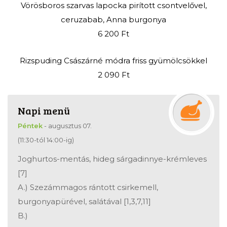
Vörösboros szarvas lapocka pirított csontvelővel,
ceruzabab, Anna burgonya
6 200 Ft
Rizspuding Császárné módra friss gyümölcsökkel
2 090 Ft
Napi menü
péntek
- augusztus 07.
(11:30-tól 14:00-ig)
Joghurtos-mentás, hideg sárgadinnye-krémleves
[7]
A.) Szezámmagos rántott csirkemell,
burgonyapürével, salátával [1,3,7,11]
B.)