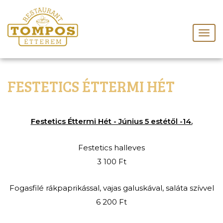
FESTETICS ÉTTERMI HÉT
Festetics Éttermi Hét - Június 5 estétől -14.
Festetics halleves
3 100 Ft
Fogasfilé rákpaprikással, vajas galuskával, saláta szívvel
6 200 Ft